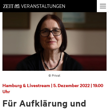
zum
zum
Menü
Seiteninhalt
Footer-
öffne
Menü
© Privat
Hamburg & Livestream | 5. Dezember 2022 | 19.00
Uhr
Für Aufklärung und