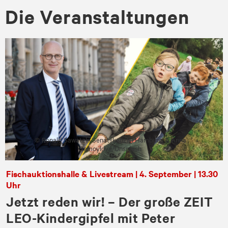
Die Ver­an­stal­tun­gen
© Ronald Sawatzki Senatskanzlei Hamburg & Anna
Samoylova/Unsplash
Fischauktionshalle & Livestream | 4. September | 13.30
Uhr
Jetzt reden wir! – Der große ZEIT
LEO-Kindergipfel mit Peter