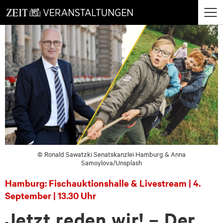
zum
zum
Menü
Seiteninhalt
Footer-
öffne
Menü
© Ronald Sawatzki Senatskanzlei Hamburg & Anna
Samoylova/Unsplash
Hamburg: Fischauktionshalle & Livestream | 4.
September | 13.30 Uhr
Jetzt reden wir! – Der