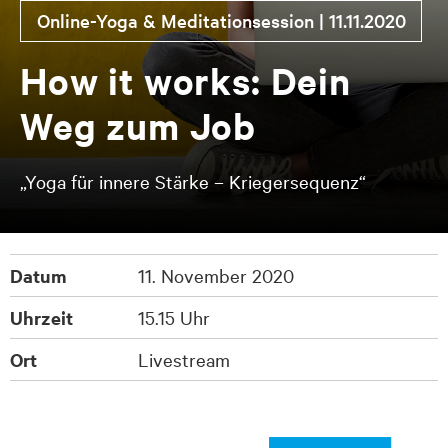
On­line-Yo­ga & Me­di­ta­ti­ons­es­si­on | 11.11.2020
How it works: Dein
Weg zum Job
„Yoga für innere Stärke – Kriegersequenz“
Datum
11. November 2020
Uhrzeit
15.15 Uhr
Ort
Livestream