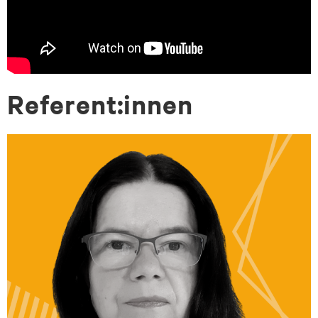
Re­fe­rent:in­nen