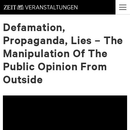
zum
zum
Menü
Seiteninhalt
Footer-
öffne
Defamation,
Menü
Propaganda, Lies – The
Manipulation Of The
Public Opinion From
Outside