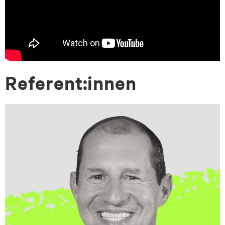
Re­fe­rent:in­nen