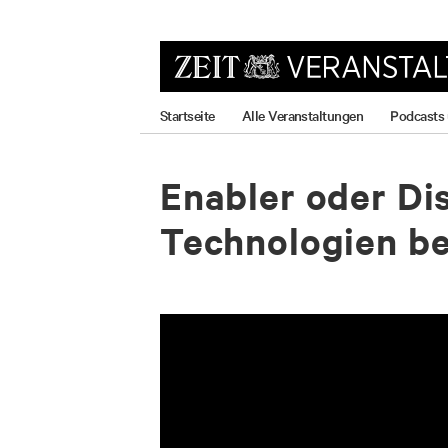
zum
zum
zum
Hauptmenü
Seiteninhalt
Footer-
Menü
Startseite
Alle Veranstaltungen
Podcasts
Enabler oder Dis
Technologien b