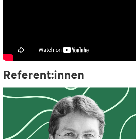
Re­fe­rent:in­nen