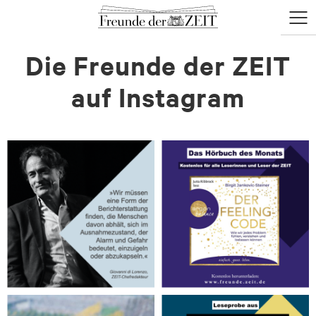
zum
zum
Menü
Seiteninhalt
Footer-
öffne
Die Freunde der ZEIT
Menü
auf Instagram