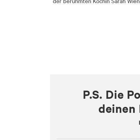
der berühmten Köchin Sarah Wiener
P.S. Die P
deinen 